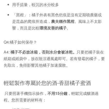
用手掂量，較沉的水分較多
「黑柑」：橘子外表有黑色疤痕是沒有定期噴農藥或
是昆蟲的爬痕所造成，
農夫稱作黑柑
。風味上不太影
響，而且是比較
環境友善的橘子
。
Q4:橘子如何保存？
A4:
橘
子不必放冰箱，否則水分會被冰乾。
只要把橘子裝在
紙箱或紙袋中，放在陰涼通風處即可。若有發霉的橘子，要
先取出，免得影響其他橘子加速腐敗。
輕鬆製作專屬於您的酒-香甜橘子蜜酒
只要照著手機指示操作，
不用15分鐘
，輕鬆完成釀酒過
程。您所需要的材料有：