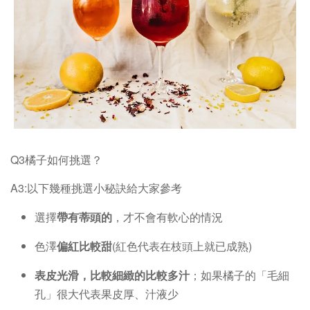
Q3橘子如何挑選？
A3:以下幾種挑選小秘訣給大家參考
選擇
帶有蒂頭的
，才不會有軟心的情況
色澤
偏紅比較甜
(紅色代表在枝頭上就已成熟)
表皮光滑，比較細緻的比較多汁
；如果橘子的「毛細
孔」很大代表果皮厚、汁液少