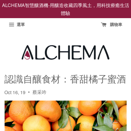
ALCHEMA智慧釀酒機-用釀造收藏四季風土，用科技療癒生活
體驗
選單
購物車
認識自釀食材：香甜橘子蜜酒
•
蔡采吟
Oct 16, 19