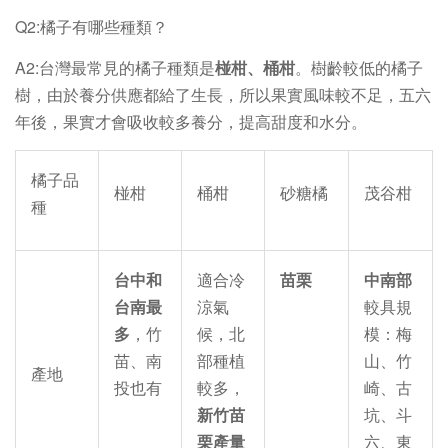
Q2:橘子有哪些種類？
A2:台灣最常見的橘子種類是
椪柑、桶柑
。樹齡較低的橘子
樹，由於養分供應都給了生長，所以果實風味較不足，五六
年後，果實才會吸收較多養分，提高甜度和水分。
橘子品
椪柑
桶柑
砂糖橘
茂谷柑
種
台中和
適合冷
苗栗
中南部
台南最
涼氣
較具規
多
，竹
候，北
模：梅
苗、南
部種植
山、竹
產地
投也有
較多，
崎、古
新竹苗
坑、斗
栗產量
六、東