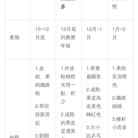
多
勢
10~12
12月底
12月~1
1月~2
產期
月底
到農曆
月
月
年後
1.皮
1.外皮
1.果實
1.果肉
粗、果
較椪柑
扁圓形
呈深橙
肉纖維
光滑一
色
2.成熟
粗
點、籽
果皮為
2.纖維
少
2.蒂頭
金黃色
細緻
鼓脹突
2.成熟
轉紅色
3.種籽
起
的果皮
3.大小
小而多
是濃黃
3.剝開
比乒乓
外觀