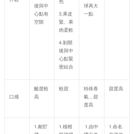
色
後與中
球再大
心點有
3.果皮
一點
空隙
緊、果
肉柔軟
4.剝開
後與中
心點緊
密結合
酸度較
較甜
特殊香
甜度高
口感
高
氣，甜
度高
1.耐貯
1.椪柑
1.由中
1.命名