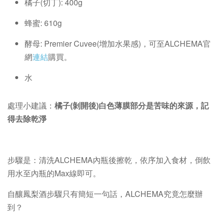
橘子(切丁): 400g
蜂蜜: 610g
酵母: Premier Cuvee(增加水果感)，可至ALCHEMA官
網
連結
購買。
水
處理小建議：
橘子(剝開後)白色薄膜部分是苦味的來源，記
得去除乾淨
步驟是：清洗ALCHEMA內瓶後擦乾，依序加入食材，倒飲
用水至內瓶的Max線即可。
自釀鳳梨酒步驟只有簡短一句話，ALCHEMA究竟怎麼辦
到？