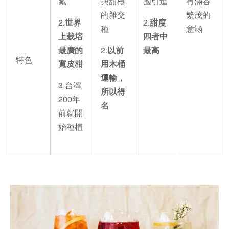
藏
與甜橙
國引進
有滿谷
的雜交
繁茂的
2.
世界
2.
甜度
種
意涵
上栽培
四者中
最廣的
2.
以前
最高
特色
寬皮柑
用木桶
運輸，
3.台灣
所以得
200年
名
前就開
始種植