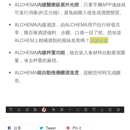
ALCHEMA
內建醫療級紫外光燈
，只要手機APP連線就
可進行消毒(約五分鐘)，避免細菌入侵造成酒體變質。
ALCHEMA內建酒譜，由ALCHEMA用戶自行研發共
享，幾百種酒譜備料、步驟、口感一目了然。想知道
ALCHEM上柑橘酒類的風味差異嗎？
請讀這篇
ALCHEMA
內建秤重功能
，能在裝入食材時自動量測重
量，省去秤重的麻煩。
ALCHEMA
能自動推播釀酒進度
，提醒您何時完成釀
造。
分享
Tweet
Pin it