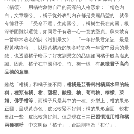
〈橘頌〉，用橘樹象徵自己的高潔的人格形象：「精色內
白，文章爛兮」，橘子從外表到內在都是美麗晶瑩的，就像
有德君子；「受命不遷，生南國兮」，橘樹生長在南國，根
深蒂固難以遷徙，如同君子有著一心一意的堅貞。蘇東坡有
一首非常著名的詩《贈劉景文》，「一年好景君須記，最是
橙黃橘綠時。」以橙黃橘綠的初冬時節為一年當中最美的景
致，也透過橘子暗示了好友劉景文的品德如同橘子般高潔忠
誠。因此，橘子在中國和松、竹、梅一樣，有
象徵君子高尚
品德的意義
。
雖然「柑橘」和橘子並不同，
柑橘是芸香科柑橘屬水果的統
稱
，種類有橘、柑、甜橙、酸橙、柚、葡萄柚、檸檬、萊
姆、佛手柑等
，而橘子只是其中的一種。外型上，柑的果形
正圓，呈現黃赤色，皮比較緊不好剝；橘的果形扁圓，較柑
更紅一些，皮比較薄好剝。但是現在日常
已習慣混用柑和橘
兩種稱呼
，中文叫做「橘子」，台語則稱為「柑仔」。