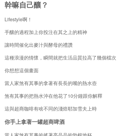
幹嘛自己釀？
Lifestyle啊！
手釀的過程加上你投注在其之上的精神
讓時間催化出麥汁與酵母的禮讚
這種浪漫的情懷，瞬間就把生活品質拉高了幾個檔次
你想想這個畫面
當人家煞有其事的拿著有長長的嘴的熱水壺
煞有其事的把熱水沖在他花了10分鐘跟你解釋
這與超商咖啡有啥不同的淺焙耶加雪夫上時
你手上拿著一罐超商啤酒
當人家煞有其事的搖著亮晶晶的勃根地杯