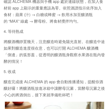
確認 ALCHEMA 機器與手機 app 處於連線狀態，在加入食
材前 app 上顯示的重量應該為零。依照酒譜指示依序加入
食材：蘋果 (汁) → 白糖或蜂蜜 → 飲用水加至釀酒瓶
的 “MAX” 線處 → 酵母粉。將食材攪拌均勻。
4. 等待熟成
將釀酒機靜置幾天，注意釀造時避免陽光直射。在釀造中途
如果對釀造進度很在意，也可以打開 ALCHEMA 釀酒機
「側邊」的弧形蓋，從透明的釀酒瓶身觀察水果酒在瓶內發
酵的情況！
5. 收成
釀造完成後 ALCHEMA 的 app 會自動推播通知，提醒你酒
釀好囉！將釀酒瓶放進冰箱中讓酵母沉澱，當酵母沉澱之後
小心的將酒倒出，接下來就準備乾杯吧！