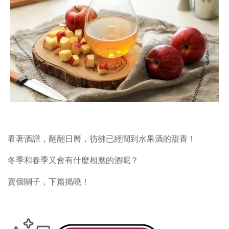
看著酒譜，翻翻日曆，彷彿已經聞到水果酒的甜香！
冬季和春季又會有什麼相應的酒呢？
賣個關子，下篇揭曉！