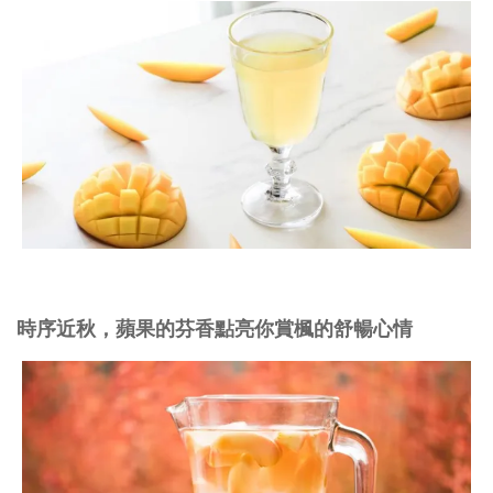
時序近秋，蘋果的芬香點亮你賞楓的舒暢心情