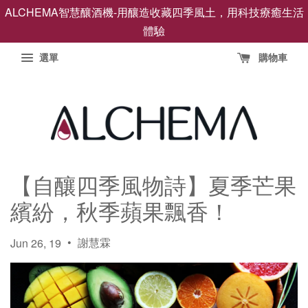
ALCHEMA智慧釀酒機-用釀造收藏四季風土，用科技療癒生活
體驗
選單
購物車
【自釀四季風物詩】夏季芒果
繽紛，秋季蘋果飄香！
•
謝慧霖
Jun 26, 19