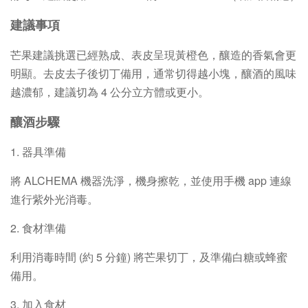
建議事項
芒果建議挑選已經熟成、表皮呈現黃橙色，釀造的香氣會更
明顯。去皮去子後切丁備用，通常切得越小塊，釀酒的風味
越濃郁，建議切為 4 公分立方體或更小。
釀酒步驟
1. 器具準備
將 ALCHEMA 機器洗淨，機身擦乾，並使用手機 app 連線
進行紫外光消毒。
2. 食材準備
利用消毒時間 (約 5 分鐘) 將芒果切丁，及準備白糖或蜂蜜
備用。
3. 加入食材