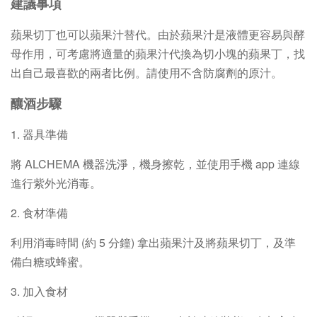
建議事項
蘋果切丁也可以蘋果汁替代。由於蘋果汁是液體更容易與酵
母作用，可考慮將適量的蘋果汁代換為切小塊的蘋果丁，找
出自己最喜歡的兩者比例。請使用不含防腐劑的原汁。
釀酒步驟
1. 器具準備
將 ALCHEMA 機器洗淨，機身擦乾，並使用手機 app 連線
進行紫外光消毒。
2. 食材準備
利用消毒時間 (約 5 分鐘) 拿出蘋果汁及將蘋果切丁，及準
備白糖或蜂蜜。
3. 加入食材