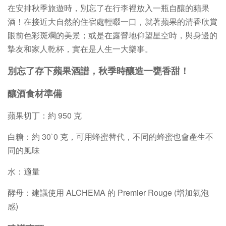
在安排秋季旅遊時，別忘了在行李裡放入一瓶自釀的蘋果
酒！在接近大自然的住宿處輕啜一口，就著蘋果的清香欣賞
眼前色彩斑斕的美景；或是在露營地仰望星空時，與身邊的
摯友和家人乾杯，實在是人生一大樂事。
別忘了存下蘋果酒譜，秋季時釀造一甕香甜！
釀酒食材準備
蘋果切丁：約 950 克
白糖：約 30`0 克，可用蜂蜜替代，不同的蜂蜜也會產生不
同的風味
水：適量
酵母：建議使用 ALCHEMA 的 Premier Rouge (增加氣泡
感)