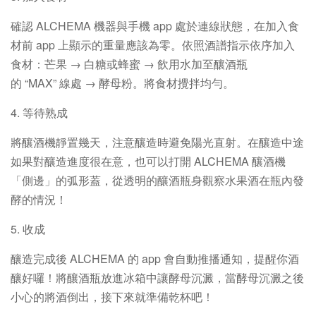
確認 ALCHEMA 機器與手機 app 處於連線狀態，在加入食
材前 app 上顯示的重量應該為零。依照酒譜指示依序加入
食材：芒果 → 白糖或蜂蜜 → 飲用水加至釀酒瓶
的 “MAX” 線處 → 酵母粉。將食材攪拌均勻。
4. 等待熟成
將釀酒機靜置幾天，注意釀造時避免陽光直射。在釀造中途
如果對釀造進度很在意，也可以打開 ALCHEMA 釀酒機
「側邊」的弧形蓋，從透明的釀酒瓶身觀察水果酒在瓶內發
酵的情況！
5. 收成
釀造完成後 ALCHEMA 的 app 會自動推播通知，提醒你酒
釀好囉！將釀酒瓶放進冰箱中讓酵母沉澱，當酵母沉澱之後
小心的將酒倒出，接下來就準備乾杯吧！