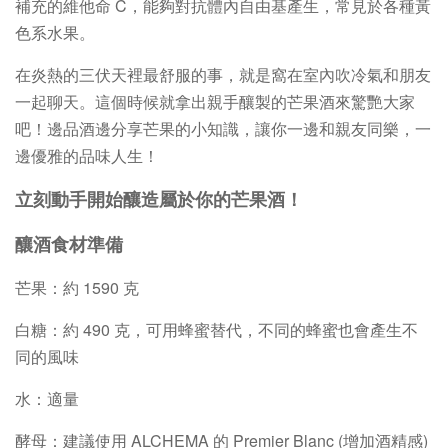
補充的維他命 C，能夠對抗體內自由基產生，常見於各種黃
色系水果。
在炎熱的三伏天裡最舒服的事，就是窩在室內吹冷氣和朋友
一起聊天。這個時候就拿出親手釀製的芒果酒來驚艷大家
吧！邊品酒邊分享芒果的小知識，讓你一邊和親友同樂，一
邊優雅的品味人生！
立刻動手開始釀造屬於你的芒果酒！
釀酒食材準備
芒果：約 1590 克
白糖：約 490 克，可用蜂蜜替代，不同的蜂蜜也會產生不
同的風味
水：適量
酵母：建議使用 ALCHEMA 的 Premier Blanc (增加酒精感)