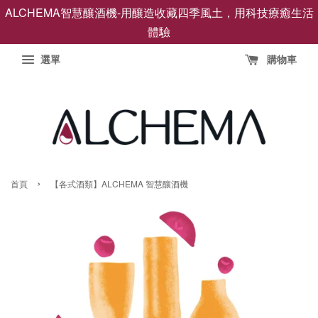
ALCHEMA智慧釀酒機-用釀造收藏四季風土，用科技療癒生活
體驗
選單
購物車
›
首頁
【各式酒類】ALCHEMA 智慧釀酒機