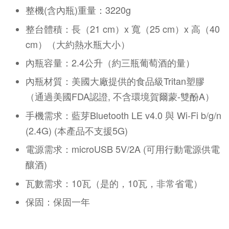
整機(含內瓶)重量：3220g
整台體積：長（21 cm）x 寬（25 cm）x 高（40
cm）（大約熱水瓶大小）
內瓶容量：2.4公升（約三瓶葡萄酒的量）
內瓶材質：美國大廠提供的食品級Tritan塑膠
（通過
美國FDA認證, 不含環境賀爾蒙-雙酚A）
手機需求：藍芽Bluetooth LE v4.0 與 Wi-Fi b/g/n
(2.4G) (本產品不支援5G)
電源需求：microUSB 5V/2A (可用行動電源供電
釀酒)
瓦數需求：10瓦（是的，10瓦，非常省電）
保固：保固一年