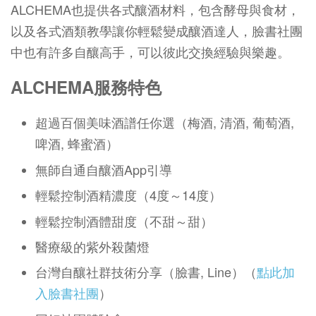
ALCHEMA也提供各式釀酒材料，包含酵母與食材，
以及各式酒類教學讓你輕鬆變成釀酒達人，臉書社團
中也有許多自釀高手，可以彼此交換經驗與樂趣。
ALCHEMA服務特色
超過百個美味酒譜任你選（梅酒, 清酒, 葡萄酒,
啤酒, 蜂蜜酒）
無師自通自釀酒App引導
輕鬆控制酒精濃度（4度～14度）
輕鬆控制酒體甜度（不甜～甜）
醫療級的紫外殺菌燈
台灣自釀社群技術分享（臉書, Line）（
點此加
入臉書社團
）