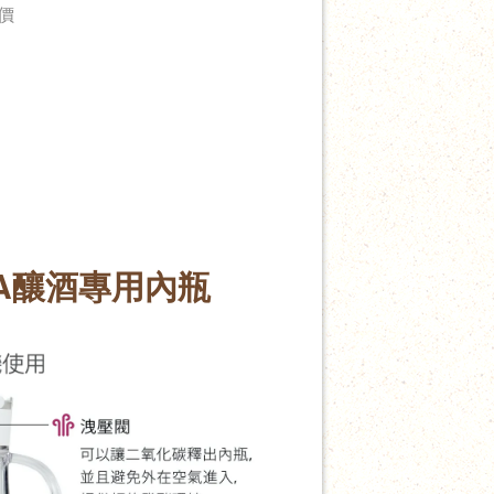
價
MA釀酒專用內瓶