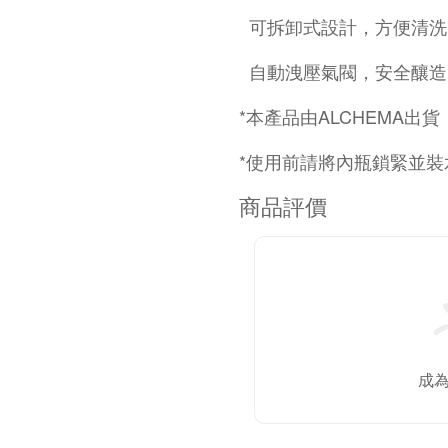
可拆卸式設計，方便清洗
自動洩壓氣閥，安全釀造
*本產品由ALCHEMA出貨
*使用前請將內瓶鎖緊並裝
商品評價
成