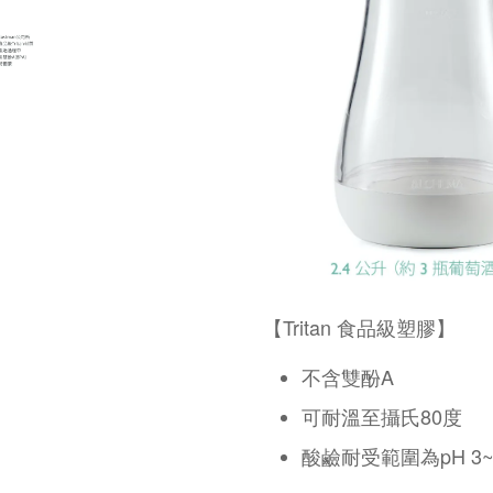
【Tritan 食品級塑膠】
不含雙酚A
可耐溫至攝氏80度
酸鹼耐受範圍為pH 3