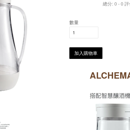
總分:
0
-
0
評
數量
加入購物車
ALCHE