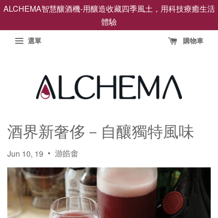
ALCHEMA智慧釀酒機-用釀造收藏四季風土，用科技療癒生活
體驗
選單
購物車
酒界新奢侈－自釀獨特風味
•
游皓畬
Jun 10, 19