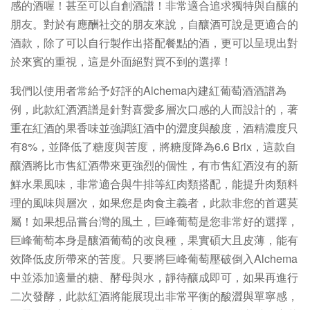
感的酒喔！甚至可以自創酒譜！非常適合追求獨特與自釀的
朋友。對於有應酬社交的朋友來說，自釀酒可說是更適合的
酒款，除了可以自行製作出搭配餐點的酒，更可以呈現出對
於來賓的重視，這是外面絕對買不到的選擇！
我們以使用者常給予好評的Alchema內建紅葡萄酒酒譜為
例，此款紅酒酒譜是針對喜愛多層次口感的人而設計的，著
重在紅酒的果香味並強調紅酒中的澀度與酸度，酒精濃度只
有8%，並降低了糖度與苦度，將糖度降為6.6 Brix，這款自
釀酒將比市售紅酒帶來更強烈的個性，有市售紅酒沒有的新
鮮水果風味，非常適合與牛排等紅肉類搭配，能提升肉類料
理的風味與層次，如果您是肉食主義者，此款非您的首選莫
屬！如果想品嘗台灣的風土，巨峰葡萄是您非常好的選擇，
巨峰葡萄本身是釀酒葡萄的改良種，果實碩大且皮薄，能有
效降低皮所帶來的苦度。只要將巨峰葡萄壓破倒入Alchema
中並添加適量的糖、酵母與水，靜待釀成即可，如果再進行
二次發酵，此款紅酒將能展現出非常平衡的酸澀與單寧感，