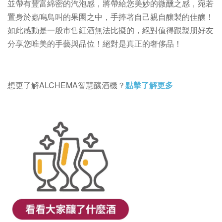
並帶有豐富綿密的汽泡感，將帶給您美妙的微醺之感，宛若
置身於蟲鳴鳥叫的果園之中，手捧著自己親自釀製的佳釀！
如此感動是一般市售紅酒無法比擬的，絕對值得跟親朋好友
分享您唯美的手藝與品位！絕對是真正的奢侈品！
想更了解ALCHEMA智慧釀酒機？
點擊了解更多