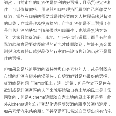
誠然，目前市售的紅酒仍是便利的好選擇，且品質穩定酒相
佳，可以依據價格、用途與相應料理搭配買到自己所想要的
紅酒。當然有應酬的需要或是純粹要向客人炫耀品味與超深
的口袋，亦或是作為投資標的，市售紅酒仍是不二選擇！但
是市售紅酒的缺點也隨著優點相應而生，也就是無法客製
化，大家只能從酒莊、產地、年份等進行選擇，而且有的高
階酒款著實需要雄厚飽滿的荷包才能體驗到，對於有資金限
制與追求獨特口感與品位的行家們來說市售紅酒仍然不是最
佳的選擇。
但如果您是想追尋酒的獨特性與自身喜好的人，或是對既有
市場的紅酒有額外的渴望時，自釀酒絕對是您最好的選擇。
紅酒總是強調「Terrior風土」這一詞彙，但是對於不是住在
歐洲或是紅酒產區的人們來說要體驗自身土地的風土是非常
困難的，但是Alchema讓體驗自家土地的風土不再是夢！此
外Alchema還能自行客製化選擇釀製酒的甜度與酒精濃度，
如果喜愛汽泡感的朋友們甚至還可以嘗試自己釀出俱有汽泡