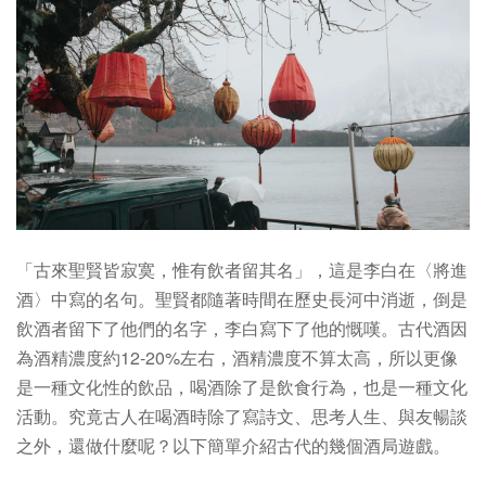
「古來聖賢皆寂寞，惟有飲者留其名」，這是李白在〈將進
酒〉中寫的名句。聖賢都隨著時間在歷史長河中消逝，倒是
飲酒者留下了他們的名字，李白寫下了他的慨嘆。古代酒因
為酒精濃度約12-20%左右，酒精濃度不算太高，所以更像
是一種文化性的飲品，喝酒除了是飲食行為，也是一種文化
活動。究竟古人在喝酒時除了寫詩文、思考人生、與友暢談
之外，還做什麼呢？以下簡單介紹古代的幾個酒局遊戲。