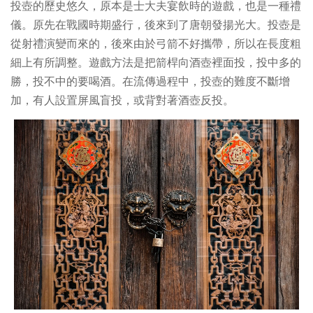
投壺的歷史悠久，原本是士大夫宴飲時的遊戲，也是一種禮
儀。原先在戰國時期盛行，後來到了唐朝發揚光大。投壺是
從射禮演變而來的，後來由於弓箭不好攜帶，所以在長度粗
細上有所調整。遊戲方法是把箭桿向酒壺裡面投，投中多的
勝，投不中的要喝酒。在流傳過程中，投壺的難度不斷增
加，有人設置屏風盲投，或背對著酒壺反投。