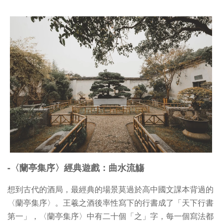
-〈蘭亭集序〉經典遊戲：曲水流觴
想到古代的酒局，最經典的場景莫過於高中國文課本背過的
〈蘭亭集序〉。王羲之酒後率性寫下的行書成了「天下行書
第一」，〈蘭亭集序〉中有二十個「之」字，每一個寫法都