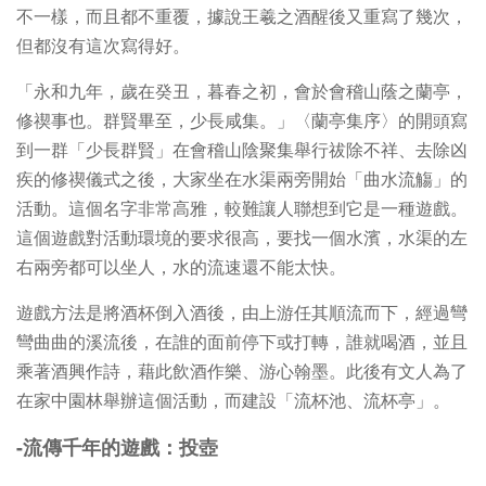
不一樣，而且都不重覆，據說王羲之酒醒後又重寫了幾次，
但都沒有這次寫得好。
「永和九年，歲在癸丑，暮春之初，會於會稽山蔭之蘭亭，
修禊事也。群賢畢至，少長咸集。」〈蘭亭集序〉的開頭寫
到一群「少長群賢」在會稽山陰聚集舉行祓除不祥、去除凶
疾的修禊儀式之後，大家坐在水渠兩旁開始「曲水流觴」的
活動。這個名字非常高雅，較難讓人聯想到它是一種遊戲。
這個遊戲對活動環境的要求很高，要找一個水濱，水渠的左
右兩旁都可以坐人，水的流速還不能太快。
遊戲方法是將酒杯倒入酒後，由上游任其順流而下，經過彎
彎曲曲的溪流後，在誰的面前停下或打轉，誰就喝酒，並且
乘著酒興作詩，藉此飲酒作樂、游心翰墨。此後有文人為了
在家中園林舉辦這個活動，而建設「流杯池、流杯亭」。
-流傳千年的遊戲：投壺