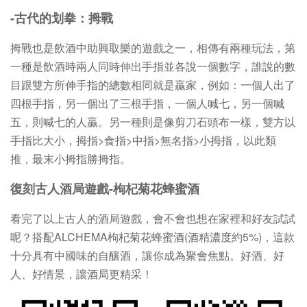
-古代的划拳：拇戰
拇戰也是飲酒中助興取樂的遊戲之一，相傳有兩種玩法，第
一種是飲酒時兩人同時伸出手指並各說一個數字，誰說的數
目跟雙方所伸手指的總數相同就是贏家，例如：一個人出了
四根手指，另一個出了三根手指，一個人喊七，另一個喊
五，則喊七的人贏。另一種則是像剪刀石頭布一樣，雙方以
手指比大小，拇指>食指>中指>無名指>小拇指，以此類
推，最末小拇指勝拇指。
復刻古人酒局遊戲-枸杞菊花蜂蜜酒
看完了以上古人的酒局遊戲，會不會也想在家裡和好友試試
呢？搭配ALCHEMA枸杞菊花蜂蜜酒(酒精濃度約5%)，這款
十分具有中國味的自釀酒，讓你成為聚會焦點。好酒、好
人、好情景，讓酒局更精采！