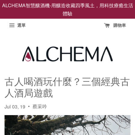
ALCHEMA智慧釀酒機-用釀造收藏四季風土，用科技療癒生活
體驗
選單
購物車
古人喝酒玩什麼？三個經典古
人酒局遊戲
•
蔡采吟
Jul 03, 19