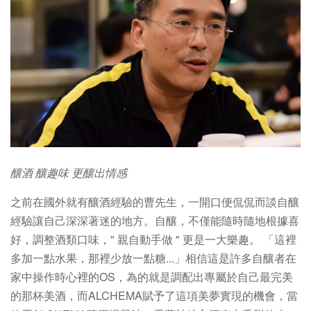
釀酒 釀趣味 更釀出情感
之前在國外就有釀酒經驗的曹先生，一開口便侃侃而談自釀
經驗讓自己深深著迷的地方。自釀，不僅能隨時隨地根據喜
好，調整酒類口味，" 親自動手做 " 更是一大樂趣。 「這裡
多加一點水果，那裡少放一點糖...」相信這是許多自釀者在
家中操作時心裡的OS，為的就是調配出專屬於自己最完美
的那杯美酒，而ALCHEMA賦予了這項美夢實現的機會，當