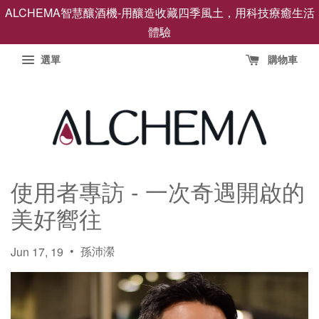
ALCHEMA智慧釀酒機-用釀造收藏四季風土，用科技療癒生活
體驗
選單
購物車
使用者專訪 - 一次奇遇開啟的
美好嚮往
•
孫沛瀠
Jun 17, 19