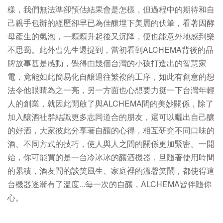
樣，我們無法準卻預估結果會是怎樣，但過程中的期待和自
己親手包辦的經歷卻早已為佳釀埋下美麗的伏筆，看著因酵
母產生的氣泡，一顆顆升起後又沉降，便也能意外地感到樂
不思蜀。此外曹先生還提到，當初看到ALCHEMA背後的品
牌故事甚是感動，覺得由幾個台灣的小孩打造出的智慧家
電，竟能如此簡易化自釀過往繁複的工序，如此有創意的想
法令他眼睛為之一亮，另一方面也心想要力挺一下台灣年輕
人的創業，就因此開啟了與ALCHEMA間的美妙關係，除了
加入釀酒社群結識更多志同道合的朋友，還可以曬出自己釀
的好酒，大家彼此分享著自釀的心得，相互研究不同口味的
酒、不同方式的技巧，使人與人之間的關係更加緊密。一開
始，你可能買的是一台冷冰冰的釀酒機器，旦隨著使用時間
的累積，酒友間的談笑風生、家庭裡的溫馨笑鬧，都使得這
台機器逐漸有了溫度...每一次的自釀，ALCHEMA皆伴隨你
心。