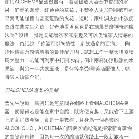
使用ALCHEMA釀酒機器時，看著被放入酒壺中香甜的水
果，鮮黃的鳳梨、紅通通的草莓，不禁令人更加期待馥郁的
果實間能碰撞出甚麼驚豔的火花，這時，家中調皮的小孩便
會跟在曹先生旁邊，好奇地看著爸爸是在施展甚麼神奇的魔
法嗎? 沒錯，就是既能增添家庭樂趣又可以促進家人情感的
魔法，俗話說:「飲酒可以陶情性，劇飲過多防百病。」陶
冶性情實乃感情增溫的最佳配方啊，試想工作一整天後累積
龐大壓力，若能回到家中打開冰箱，倒出兩杯沁涼酸甜的水
果酒，與另一半共飲玉液，是何等享受啊!美酒配佳人，頓
時讓人煩惱全消。
與ALCHEMA邂逅的良緣
曹先生說道，當初只是無意間在網路上看到ALCHEMA機
器，便覺得若是能在家中自釀，既方便有趣，又能省下上酒
吧的高消費金額，實是一舉數得，且身為一個專業的
ALCOHOLIC，ALCHEMA自釀機器還能滿足探索新奇事物
的冒險家精神，因為每一次的釀酒就像踏上一段新旅程一